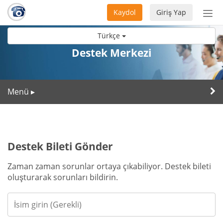
Kaydol
Giriş Yap
Nav
aç/
Türkçe
Destek Merkezi
Menü
▸
Destek Bileti Gönder
Zaman zaman sorunlar ortaya çıkabiliyor. Destek bileti
oluşturarak sorunları bildirin.