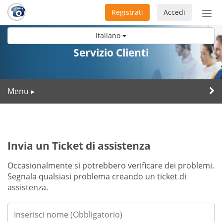
Registrati
Accedi
Atti
nav
Italiano
Servizio Clienti
Menu
▸
Invia un Ticket di assistenza
Occasionalmente si potrebbero verificare dei problemi.
Segnala qualsiasi problema creando un ticket di
assistenza.