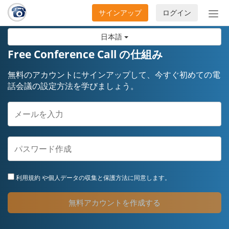
サインアップ
ログイン
ナ
ビ
日本語
ゲ
ー
Free Conference Call の仕組み
シ
ョ
無料のアカウントにサインアップして、今すぐ初めての電
ン
話会議の設定方法を学びましょう。
の
開
閉
利用規約
や個人データの収集と保護方法に同意します。
無料アカウントを作成する