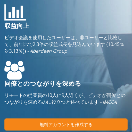
収益向上
ビデオ会議を使用したユーザーは、非ユーザーと比較し
て、前年比で2.3倍の収益成長を見込んでいます (10.45％
対3.13％))
- Aberdeen Group
同僚とのつながりを深める
リモートの従業員の10人に9人近くが、ビデオが同僚との
つながりを深めるのに役立つと述べています
- IMCCA
無料アカウントを作成する