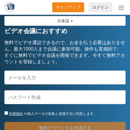
サインアップ
ログイン
ナ
ビ
日本語
ゲ
ー
ビデオ会議におすすめ
シ
ョ
無料でビデオ通話できるので、お金を払う必要はありませ
ン
ん。最大1000人まで会議に参加可能。操作も直感的で、
すぐに無料でビデオ会議を開催できます。今すぐ無料アカ
の
ウントを登録しましょう。
開
閉
利用規約
や個人データの収集と保護方法に同意します。
無料アカウントを作成する