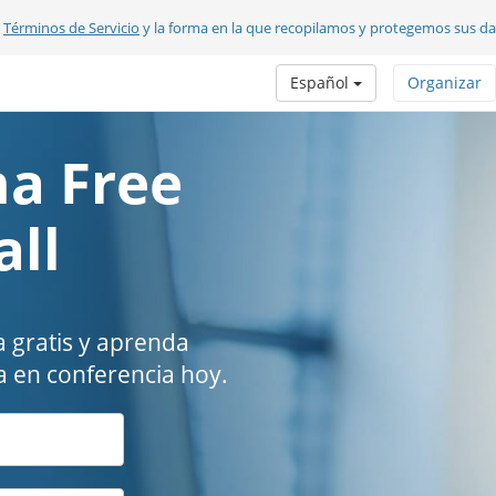
s
Términos de Servicio
y la forma en la que recopilamos y protegemos sus d
Español
Organizar
a Free
all
 gratis y aprenda
 en conferencia hoy.