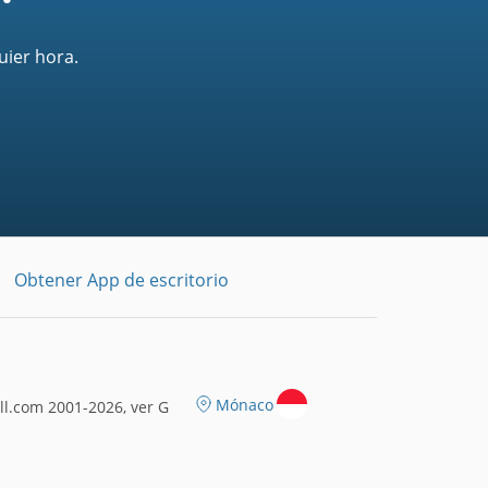
uier hora.
Obtener App de escritorio
Mónaco
l.com 2001-2026, ver G