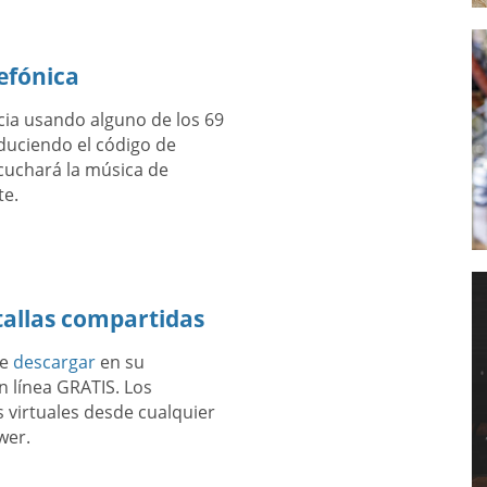
efónica
cia usando alguno de los 69
duciendo el código de
scuchará la música de
te.
tallas compartidas
te
descargar
en su
 línea GRATIS. Los
 virtuales desde cualquier
wer.