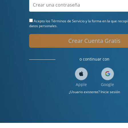
Acepto los
Términos de Servicio
y la forma en la que recop
datos personales.
Crear Cuenta Gratis
o continuar con
Apple
Google
¿Usuario existente? Inicie sesión