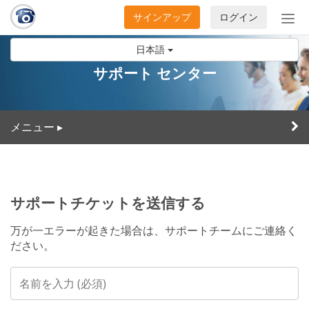
サインアップ
ログイン
ナ
ビ
日本語
ゲ
ー
サポート センター
シ
ョ
ン
メニュー
▸
の
開
閉
サポートチケットを送信する
万が一エラーが起きた場合は、サポートチームにご連絡く
ださい。