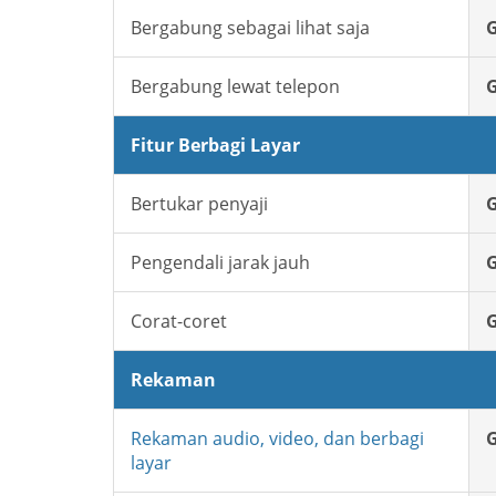
Bergabung sebagai lihat saja
G
Bergabung lewat telepon
G
Fitur Berbagi Layar
Bertukar penyaji
G
Pengendali jarak jauh
G
Corat-coret
G
Rekaman
Rekaman audio, video, dan berbagi
G
layar