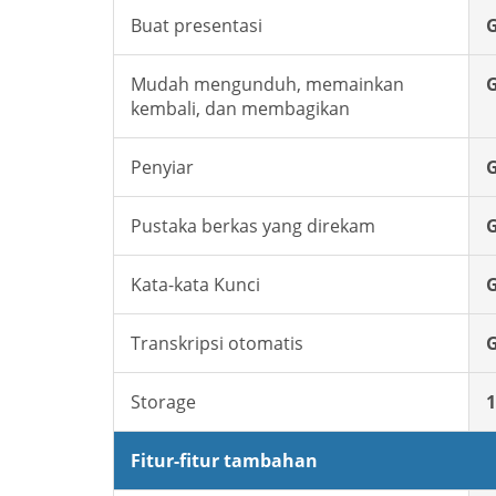
Buat presentasi
G
Mudah mengunduh, memainkan
G
kembali, dan membagikan
Penyiar
G
Pustaka berkas yang direkam
G
Kata-kata Kunci
G
Transkripsi otomatis
G
Storage
1
Fitur-fitur tambahan