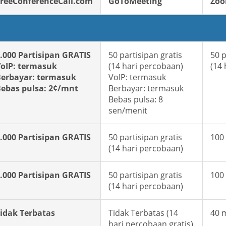
reeConferenceCall.com
GoToMeeting
Zo
.000 Partisipan GRATIS
50 partisipan gratis
50 p
oIP: termasuk
(14 hari percobaan)
(14
erbayar: termasuk
VoIP: termasuk
ebas pulsa: 2¢/mnt
Berbayar: termasuk
Bebas pulsa: 8
sen/menit
.000 Partisipan GRATIS
50 partisipan gratis
100 
(14 hari percobaan)
.000 Partisipan GRATIS
50 partisipan gratis
100 
(14 hari percobaan)
idak Terbatas
Tidak Terbatas (14
40 
hari percobaan gratis)