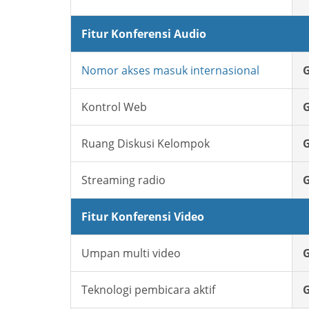
Fitur Konferensi Audio
Nomor akses masuk internasional
G
Kontrol Web
G
Ruang Diskusi Kelompok
G
Streaming radio
G
Fitur Konferensi Video
Umpan multi video
G
Teknologi pembicara aktif
G