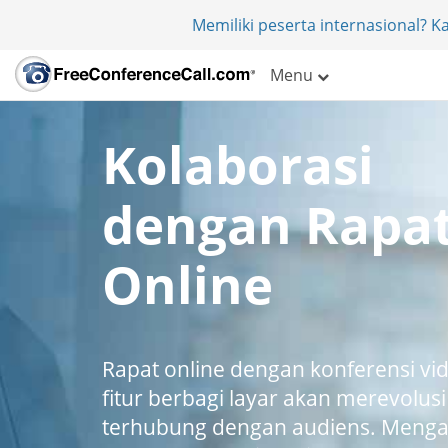
Memiliki peserta internasional? 
Menu
Kolaborasi
dengan Rapa
Online
Rapat online dengan konferensi vi
fitur berbagi layar akan merevolus
terhubung dengan audiens. Meng