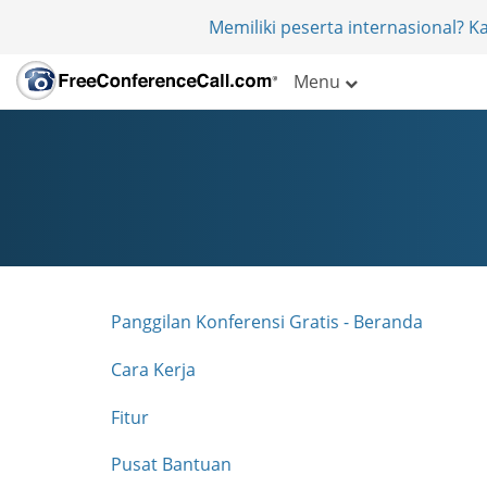
Memiliki peserta internasional? 
Menu
Panggilan Konferensi Gratis - Beranda
Cara Kerja
Fitur
Pusat Bantuan