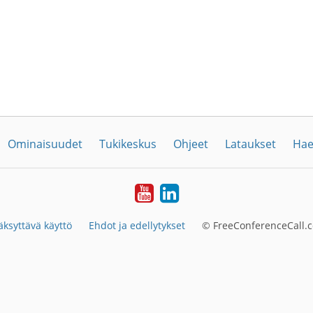
Ominaisuudet
Tukikeskus
Ohjeet
Lataukset
Hae
YouTube
LinkedIn
ksyttävä käyttö
Ehdot ja edellytykset
© FreeConferenceCall.c