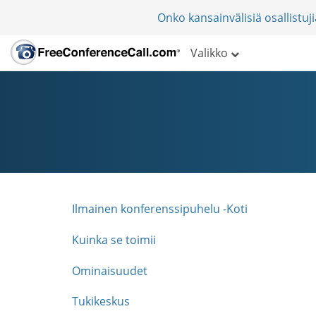
Onko kansainvälisiä osallistu
Valikko
Ilmainen konferenssipuhelu -Koti
Kuinka se toimii
Ominaisuudet
Tukikeskus