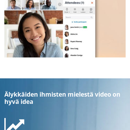
Älykkäiden ihmisten mielestä video on
hyvä idea