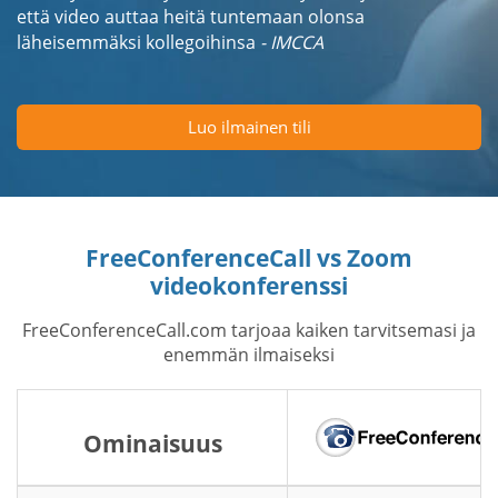
että video auttaa heitä tuntemaan olonsa
läheisemmäksi kollegoihinsa
- IMCCA
Luo ilmainen tili
FreeConferenceCall vs Zoom
videokonferenssi
FreeConferenceCall.com tarjoaa kaiken tarvitsemasi ja
enemmän ilmaiseksi
Ominaisuus