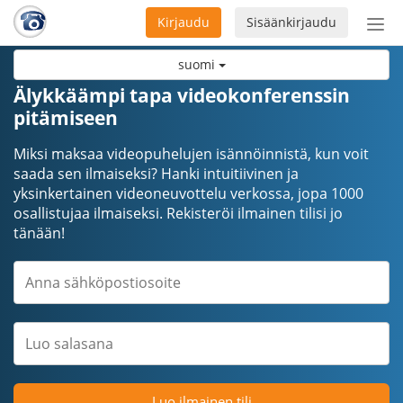
Kirjaudu
Sisäänkirjaudu
Ava
navi
suomi
Älykkäämpi tapa videokonferenssin
pitämiseen
Miksi maksaa videopuhelujen isännöinnistä, kun voit
saada sen ilmaiseksi? Hanki intuitiivinen ja
yksinkertainen videoneuvottelu verkossa, jopa 1000
osallistujaa ilmaiseksi. Rekisteröi ilmainen tilisi jo
tänään!
Luo ilmainen tili