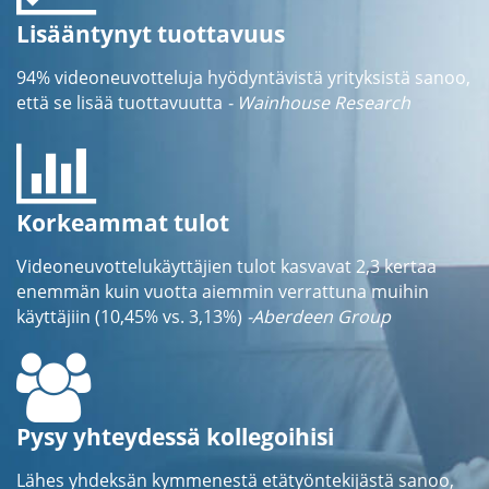
Lisääntynyt tuottavuus
94% videoneuvotteluja hyödyntävistä yrityksistä sanoo,
että se lisää tuottavuutta
- Wainhouse Research
Korkeammat tulot
Videoneuvottelukäyttäjien tulot kasvavat 2,3 kertaa
enemmän kuin vuotta aiemmin verrattuna muihin
käyttäjiin (10,45% vs. 3,13%)
-Aberdeen Group
Pysy yhteydessä kollegoihisi
Lähes yhdeksän kymmenestä etätyöntekijästä sanoo,