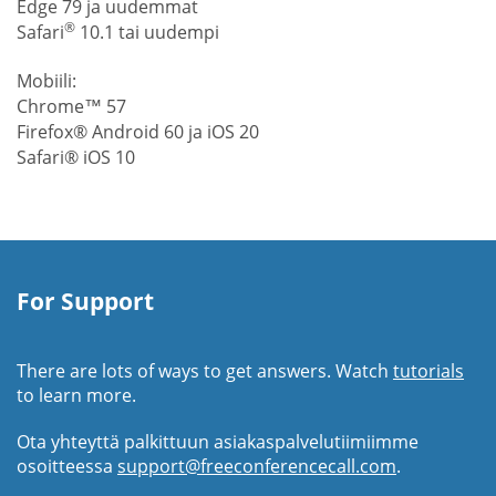
Edge 79 ja uudemmat
®
Safari
10.1 tai uudempi
Mobiili:
Chrome™ 57
Firefox® Android 60 ja iOS 20
Safari® iOS 10
For Support
There are lots of ways to get answers. Watch
tutorials
to learn more.
Ota yhteyttä palkittuun asiakaspalvelutiimiimme
osoitteessa
support@freeconferencecall.com
.