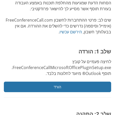
הסחות הדעת שמגיעות מהחלפת תוכנות באמצע העבודה
בעזרת תוסף אשר מסייע לך להישאר פרודקטיבי.
שים לב: פרטי ההתחברות לחשבון FreeConferenceCall.com
(אימייל וסיסמה) נדרשים כדי להשלים את ההורדה. אם אין
בבעלותך חשבון,
הירשם עכשיו
.
שלב 1: הורדה
לחיצה פעמיים על קובץ
FreeConferenceCallMicrosoftOfficePluginSetup.exe.
תוסף Outlook® מיועד לחלונות בלבד.
הורד
שלב 2: התקנה