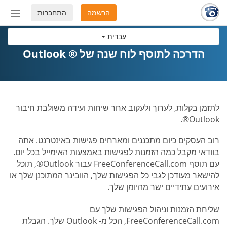
הרשמה
התחברות
החלף
מצב
עברית
ניווט
הדרכה לתוסף לוח שנה של ® Outlook
לתזמן בקלות, לערוך ולעקוב אחר שיחות ועידה משולבת חיבור
Outlook®.
רוב העסקים כיום מתכננים ומארחים פגישות באינטרנט. אתה
בוודאי מקבל כמה הזמנות לפגישות באמצעות האימייל בכל יום.
עם תוסף FreeConferenceCall.com עבור Outlook®, תוכל
להישאר מעודכן לגבי כל הפגישות שלך, הוובינר המתוכנן שלך או
אירועים עתידיים ישר מהיומן שלך.
שליחת הזמנות וניהול הפגישות שלך עם
FreeConferenceCall.com, הכל מ- Outlook שלך. הגבלת