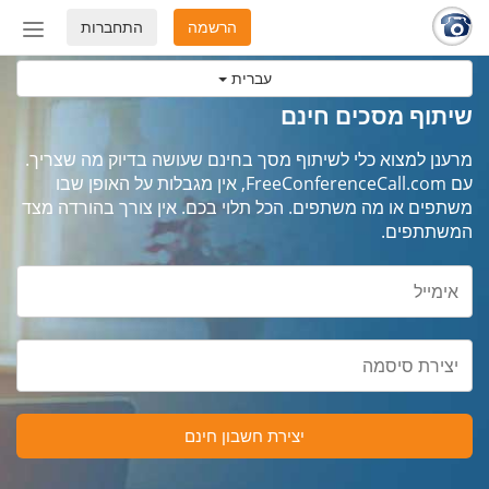
הרשמה
התחברות
החלף
מצב
עברית
ניווט
שיתוף מסכים חינם
מרענן למצוא כלי לשיתוף מסך בחינם שעושה בדיוק מה שצריך.
עם FreeConferenceCall.com, אין מגבלות על האופן שבו
משתפים או מה משתפים. הכל תלוי בכם. אין צורך בהורדה מצד
המשתתפים.
יצירת חשבון חינם