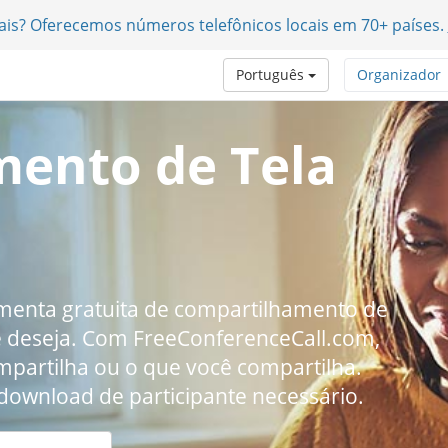
nais? Oferecemos números telefônicos locais em 70+ países.
Português
Organizador
ento de Tela
amenta gratuita de compartilhamento de
ê deseja. Com FreeConferenceCall.com,
mpartilha ou o que você compartilha.
ownload de participante necessário.