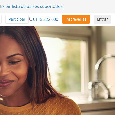
Exibir lista de países suportados
.
0115 322 000
Participar
Inscrever-se
Entrar