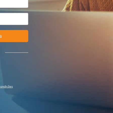
a
ondições