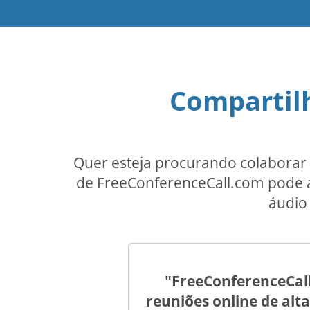
Compartilh
Quer esteja procurando colaborar 
de FreeConferenceCall.com pode aj
áudio 
"FreeConferenceCal
reuniões online de al