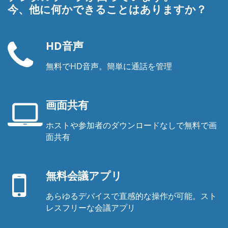
今、他に何かできることはありますか？
HD音声
無料でHD音声。簡単に通話を管理
電
話
機
画面共有
ホストや参加者のダウンロードなしで無料で画
ノ
面共有
ー
モ
ト
バ
パ
無料会議アプリ
イ
ソ
ル
コ
あらゆるデバイスで直感的な操作が可能。スト
ア
ン
レスフリーな会議アプリ
プ
の