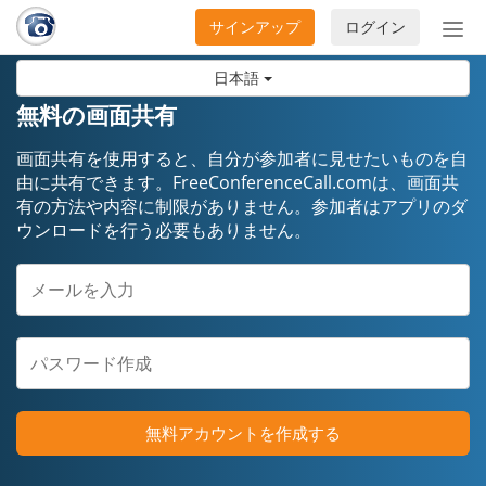
サインアップ
ログイン
ナ
ビ
日本語
ゲ
ー
無料の画面共有
シ
ョ
画面共有を使用すると、自分が参加者に見せたいものを自
ン
由に共有できます。FreeConferenceCall.comは、画面共
有の方法や内容に制限がありません。参加者はアプリのダ
の
ウンロードを行う必要もありません。
開
閉
無料アカウントを作成する