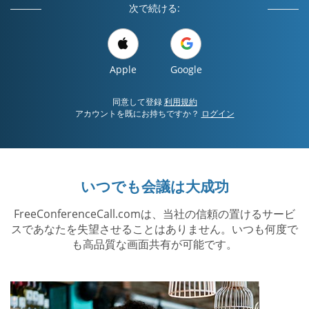
次で続ける:
Apple
Google
同意して登録
利用規約
アカウントを既にお持ちですか？
ログイン
いつでも会議は大成功
FreeConferenceCall.comは、当社の信頼の置けるサービ
スであなたを失望させることはありません。いつも何度で
も高品質な画面共有が可能です。