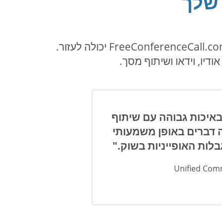
 שלך
בין אם אתם מחפשים לשתף או רק צריכים להדגיש נקודה מסוימת, תוכנת שיתוף מסכים של FreeConferenceCall.com יכולה לעזור.
 אונליין באיכות גבוהה עם שיתוף
עד 1,000 משתתפים. זה משנה דברים באופן משמעותי
ות האופייניות בשוק."