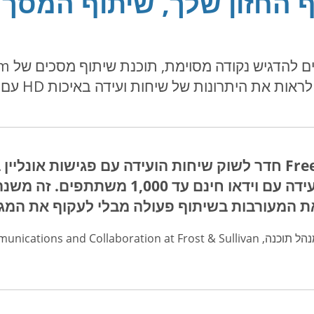
 החזון שלך, שיתוף המסך
יתרונות של שיחות ועידה באיכות HD עם אודיו, וידאו ושיתוף מסך.
"FreeConferenceCall.com חדר לשוק שיחות הועידה עם פגישות
מסך ואפשרות לשיחות ועידה עם וידאו חינם 
 המעורבות בשיתוף פעולה מבלי לעקוף את המגבל
Unified Communications and Collaborati