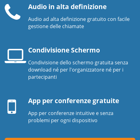
Audio in alta definizione
Audio ad alta definizione gratuito con facile
Ricevitore
gestione delle chiamate
telefonico
Condivisione Schermo
Condivisione dello schermo gratuita senza
Schermo
download né per l'organizzatore né per i
del
partecipanti
computer
Dispositivo
portatile
mobile
App per conferenze gratuite
App per conferenze intuitive e senza
problemi per ogni dispositivo