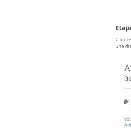
Etape
Clique
une du