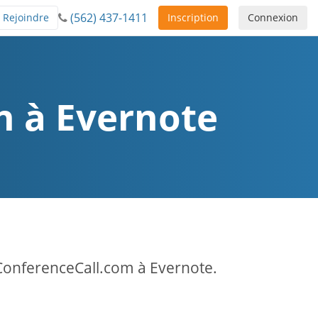
(562) 437-1411
Rejoindre
Inscription
Connexion
on à Evernote
ConferenceCall.com à Evernote.