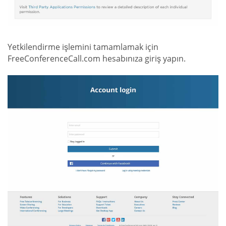
Yetkilendirme işlemini tamamlamak için
FreeConferenceCall.com hesabınıza giriş yapın.