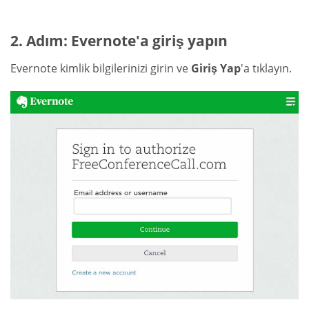
2. Adım: Evernote'a giriş yapın
Evernote kimlik bilgilerinizi girin ve
Giriş Yap
'a tıklayın.