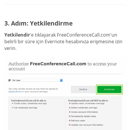
3. Adım: Yetkilendirme
Yetkilendir
'e tıklayarak FreeConferenceCall.com'un
belirli bir süre için Evernote hesabınıza erişmesine izin
verin.