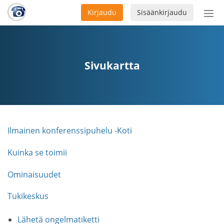
Kirjaudu
Sisäänkirjaudu
Ava
navi
Sivukartta
Ilmainen konferenssipuhelu -Koti
Kuinka se toimii
Ominaisuudet
Tukikeskus
Lähetä ongelmatiketti