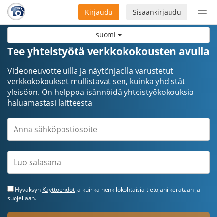
Kirjaudu
Sisäänkirjaudu
Ava
navi
suomi
Tee yhteistyötä verkkokokousten avulla
Videoneuvotteluilla ja näytönjaolla varustetut
verkkokokoukset mullistavat sen, kuinka yhdistät
yleisöön. On helppoa isännöidä yhteistyökokouksia
haluamastasi laitteesta.
Hyväksyn
Käyttöehdot
ja kuinka henkilökohtaisia tietojani kerätään ja
suojellaan.