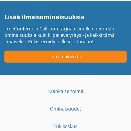
Lisää ilmaisominaisuuksia
FreeConferenceCall.com tarjoaa sinulle enemmän
ominaisuuksia kuin kilpaileva yritys - ja kaikki tämä
ilmaiseksi. Rekisteröidy tilillesi jo tänään!
Luo ilmainen tili
Kuinka se toimii
Ominaisuudet
Tukikeskus