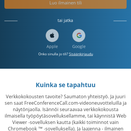
Luo ilmainen tili
tai jatka
Apple
Google
Onko sinulla jo tili?
Sisäänkirjaudu
Kuinka se tapahtuu
Verkkokokousten tavoite? Saumaton yhteistyö. Ja juuri
sen saat FreeConferenceCall.com-videoneuvotteluilla ja
näytönjaolla. Isännöi seuraavaa verkkokokousta
ilmaisella työpöytäsovelluksellamme, tai käynnistä Web
Viewer -sovelluksen kautta (kaikki toiminnot vain
Chromebook ™ -sovelluksella). Ja laajenna - ilmainen