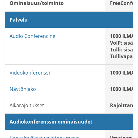
Ominaisuus/toiminto
FreeConfer
Palvelu
Audio Conferencing
1000 ILMAIS
VoIP: sisält
Tulli: sisält
Tullivapaa:
Videokonferenssi
1000 ILMAIS
Näytönjako
1000 ILMAIS
Aikarajoitukset
Rajoittam
Audiokonferenssin ominaisuudet