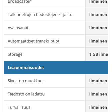
Broadcaster
Ilmainen
Tallennettujen tiedostojen kirjasto
Ilmainen
Avainsanat
Ilmainen
Automaattiset transkriptiot
Ilmainen
Storage
1 GB ilmais
Lisäominaisuudet
Sivuston muokkaus
Ilmainen
Tiedosto on ladattu
Ilmainen
Turvallisuus
Ilmainen