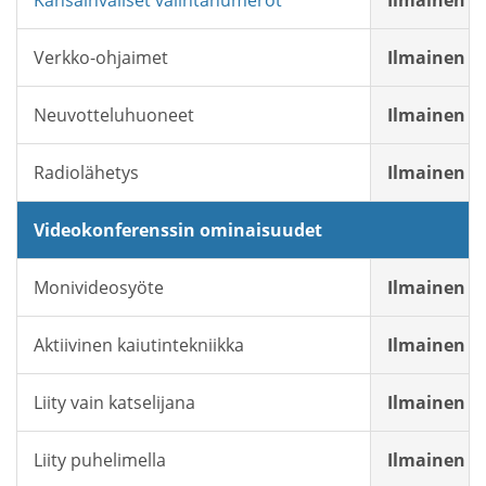
Kansainväliset valintanumerot
Ilmainen
Verkko-ohjaimet
Ilmainen
Neuvotteluhuoneet
Ilmainen
Radiolähetys
Ilmainen
Videokonferenssin ominaisuudet
Monivideosyöte
Ilmainen
Aktiivinen kaiutintekniikka
Ilmainen
Liity vain katselijana
Ilmainen
Liity puhelimella
Ilmainen