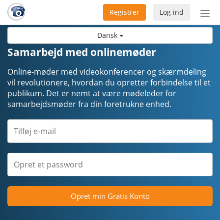
Registrer
Log ind
Slå
nav
Dansk
til/f
Samarbejd med onlinemøder
Online-møder med videokonferencer og skærmdeling
vil revolutionere, hvordan du opretter forbindelse til et
publikum. Det er nemt at være mødeleder for
samarbejdsmøder fra din foretrukne enhed.
Opret min Gratis Konto