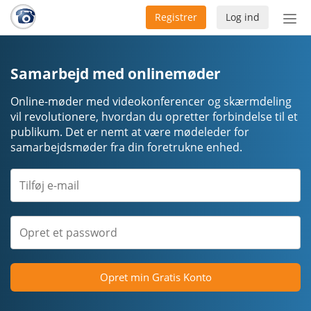
Registrer
Log ind
Slå
nav
til/f
Samarbejd med onlinemøder
Online-møder med videokonferencer og skærmdeling
vil revolutionere, hvordan du opretter forbindelse til et
publikum. Det er nemt at være mødeleder for
samarbejdsmøder fra din foretrukne enhed.
Opret min Gratis Konto