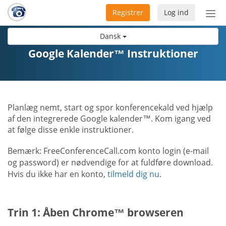
Registrer
Log ind
Slå
nav
Dansk
til/f
Google Kalender™ Instruktioner
Planlæg nemt, start og spor konferencekald ved hjælp
af den integrerede Google kalender™. Kom igang ved
at følge disse enkle instruktioner.
Bemærk: FreeConferenceCall.com konto login (e-mail
og password) er nødvendige for at fuldføre download.
Hvis du ikke har en konto,
tilmeld dig nu
.
Trin 1: Åben Chrome™ browseren