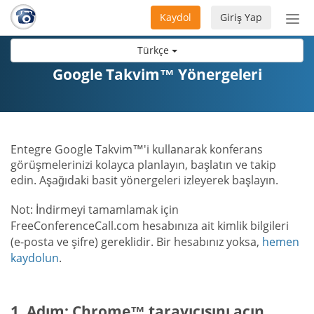
Kaydol
Giriş Yap
Nav
aç/
Türkçe
Google Takvim™ Yönergeleri
Entegre Google Takvim™'i kullanarak konferans
görüşmelerinizi kolayca planlayın, başlatın ve takip
edin. Aşağıdaki basit yönergeleri izleyerek başlayın.
Not: İndirmeyi tamamlamak için
FreeConferenceCall.com hesabınıza ait kimlik bilgileri
(e-posta ve şifre) gereklidir. Bir hesabınız yoksa,
hemen
kaydolun
.
1. Adım: Chrome™ tarayıcısını açın