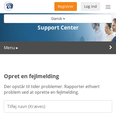
Registrer
Log ind
Slå
nav
Dansk
til/f
Support Center
Menu
▸
Opret en fejlmelding
Der opstår til tider problemer. Rapporter ethvert
problem ved at oprette en fejlmelding.