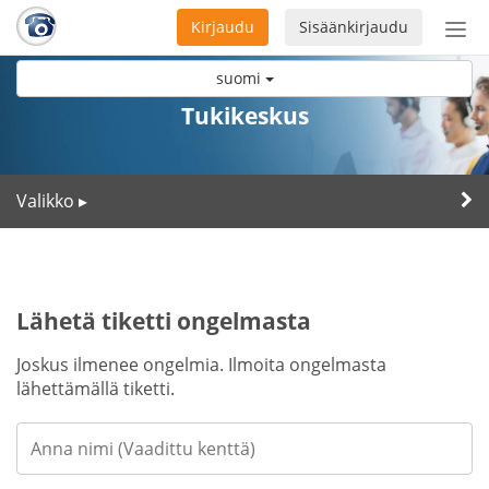
Kirjaudu
Sisäänkirjaudu
Ava
navi
suomi
Tukikeskus
Valikko
▸
Lähetä tiketti ongelmasta
Joskus ilmenee ongelmia. Ilmoita ongelmasta
lähettämällä tiketti.