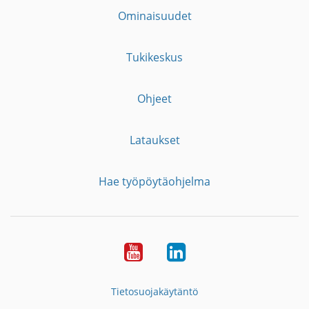
Ominaisuudet
Tukikeskus
Ohjeet
Lataukset
Hae työpöytäohjelma
YouTube
LinkedIn
Tietosuojakäytäntö