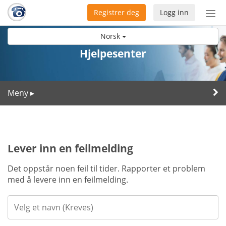
Registrer deg
Logg inn
Bytt
nav
Norsk
Hjelpesenter
Meny
▸
Lever inn en feilmelding
Det oppstår noen feil til tider. Rapporter et problem
med å levere inn en feilmelding.