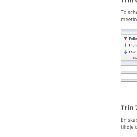
To sche
meeting
Trin 
En ska
tilføje