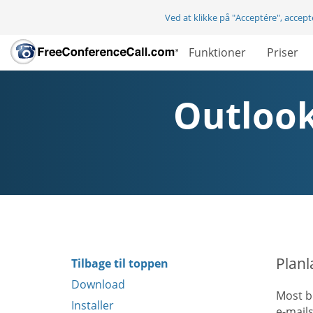
Ved at klikke på "Acceptére", accep
Funktioner
Priser
Outlook
Planl
Tilbage til toppen
Download
Most b
Installer
e-mail