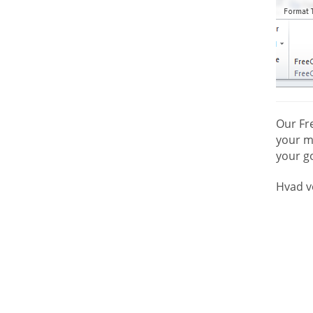
Our Fr
your mo
your go
Hvad v