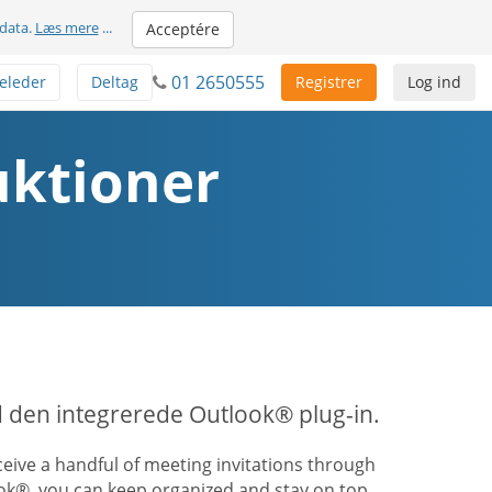
 data.
Læs mere
...
Acceptére
01 2650555
eleder
Deltag
Registrer
Log ind
uktioner
 den integrerede Outlook® plug-in.
ive a handful of meeting invitations through
ook®, you can keep organized and stay on top