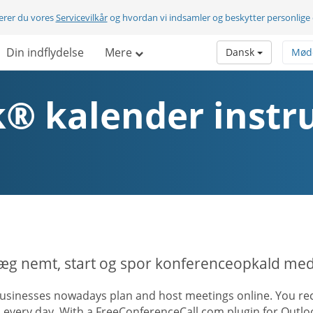
terer du vores
Servicevilkår
og hvordan vi indsamler og beskytter personlige
Din indflydelse
Mere
Dansk
Mød
® kalender instr
æg nemt, start og spor konferenceopkald med
usinesses nowadays plan and host meetings online. You rece
s every day. With a FreeConferenceCall.com plugin for Outl