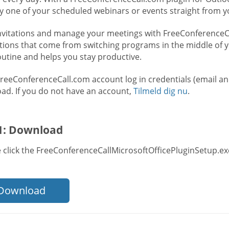
ry one of your scheduled webinars or events straight from y
nvitations and manage your meetings with FreeConferenceCal
ctions that come from switching programs in the middle of y
outine and helps you stay productive.
FreeConferenceCall.com account log in credentials (email a
ad. If you do not have an account,
Tilmeld dig nu
.
 1: Download
 click the FreeConferenceCallMicrosoftOfficePluginSetup.exe
Download