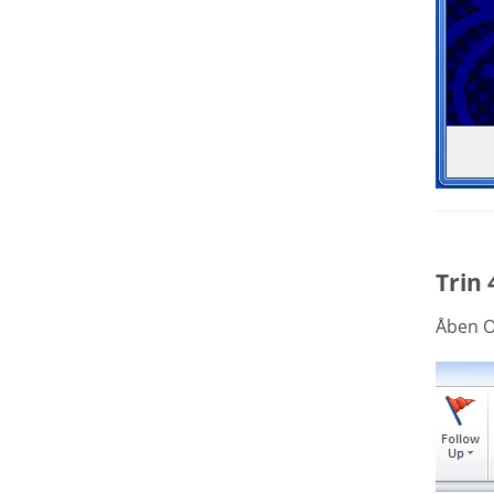
Trin 
Åben O