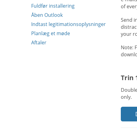
Fuldfør installering
of eve
Åben Outlook
Send i
Indtast legitimationsoplysninger
distra
Planlæg et møde
your r
Aftaler
Note: 
downlo
Trin
Double
only.