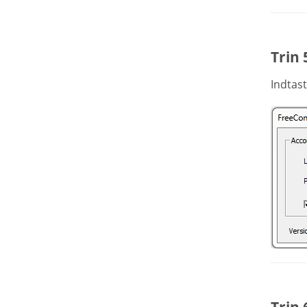
Trin 
Indtast
Trin 