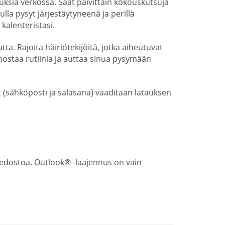
ksia verkossa. Saat päivittäin kokouskutsuja
a pysyt järjestäytyneenä ja perillä
kalenteristasi.
a. Rajoita häiriötekijöitä, jotka aiheutuvat
hostaa rutiinia ja auttaa sinua pysymään
(sähköposti ja salasana) vaaditaan latauksen
iedostoa. Outlook® -laajennus on vain