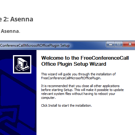
e 2: Asenna
a
Asenna
.