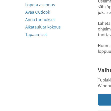
Useimm
Lopeta asennus
sähköp
Avaa Outlook
jokaise
Anna tunnukset
Lähetä 
Aikatauluta kokous
ohjelmi
Tapaamiset
tuotta
Huomaa
loppuun
Vaihe
Tuplak
Window