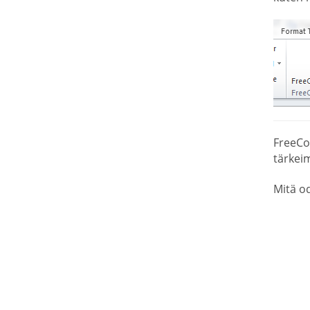
FreeCo
tärkeim
Mitä o