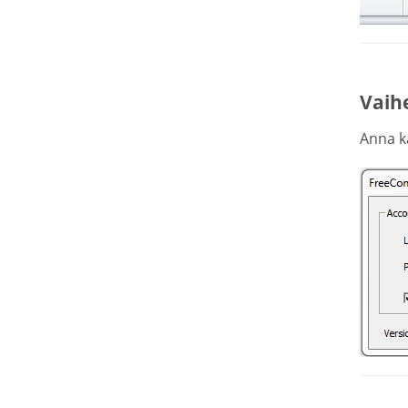
Vaih
Anna kä