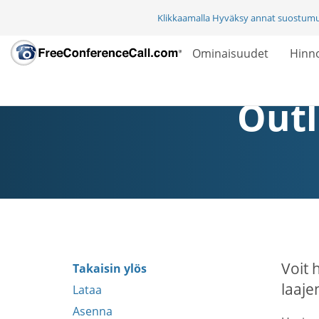
Klikkaamalla Hyväksy annat suostum
Ominaisuudet
Hinno
Outl
Voit 
Takaisin ylös
laaje
Lataa
Asenna