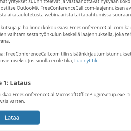
at yritykset suunnittelevat ja vastaanottavat nykyään kokou
ostitse Outlook®, FreeConferenceCall.com-laajennuksen avull
sta aikataulutetusta webinaarista tai tapahtumissa suoraan 
kutsuja ja hallinnoi kokouksiasi FreeConferenceCall.com kautt
en vaihtamisesta työnkulun keskellä laajennuksella, joka te
vana.
: FreeConferenceCall.com tilin sisäänkirjautumistunnukset 
viemiseksi. Jos sinulla ei ole tiliä,
Luo nyt tili
.
 1: Lataus
likkaa FreeConferenceCallMicrosoftOfficePluginSetup.exe -t
sia varten.
Lataa