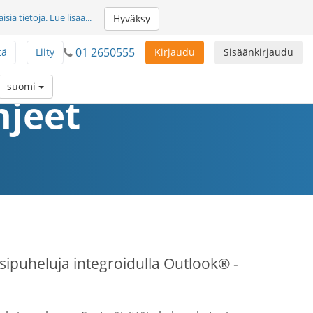
sia tietoja.
Lue lisää
...
Hyväksy
01 2650555
tä
Liity
Kirjaudu
Sisäänkirjaudu
suomi
hjeet
ssipuheluja integroidulla Outlook® -