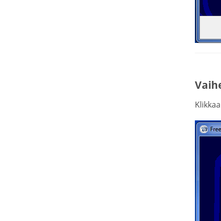
Vaih
Klikka