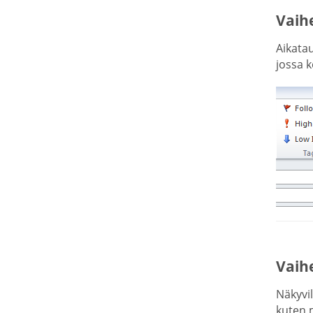
Vaih
Aikata
jossa k
Vaih
Näkyvil
kuten m