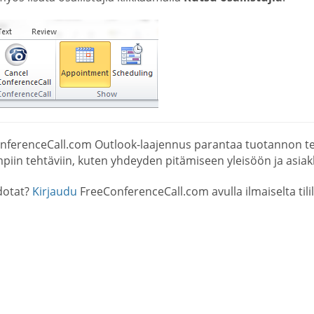
nferenceCall.com Outlook-laajennus parantaa tuotannon te
piin tehtäviin, kuten yhdeyden pitämiseen yleisöön ja asiakka
dotat?
Kirjaudu
FreeConferenceCall.com avulla ilmaiselta tililt