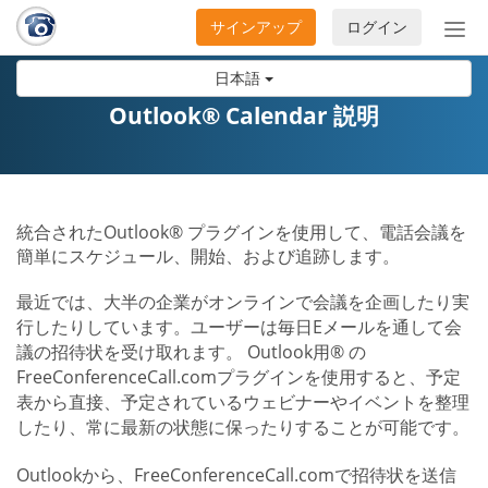
サインアップ
ログイン
ナ
ビ
日本語
ゲ
ー
Outlook® Calendar 説明
シ
ョ
ン
の
統合されたOutlook® プラグインを使用して、電話会議を
開
簡単にスケジュール、開始、および追跡します。
閉
最近では、大半の企業がオンラインで会議を企画したり実
行したりしています。ユーザーは毎日Eメールを通して会
議の招待状を受け取れます。 Outlook用® の
FreeConferenceCall.comプラグインを使用すると、予定
表から直接、予定されているウェビナーやイベントを整理
したり、常に最新の状態に保ったりすることが可能です。
Outlookから、FreeConferenceCall.comで招待状を送信