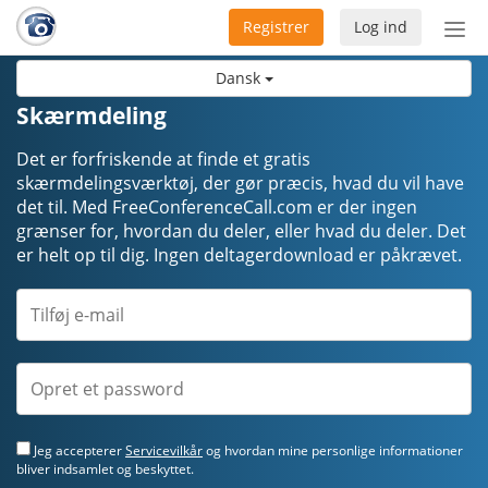
Registrer
Log ind
Slå
nav
Dansk
til/f
Skærmdeling
Det er forfriskende at finde et gratis
skærmdelingsværktøj, der gør præcis, hvad du vil have
det til. Med FreeConferenceCall.com er der ingen
grænser for, hvordan du deler, eller hvad du deler. Det
er helt op til dig. Ingen deltagerdownload er påkrævet.
Jeg accepterer
Servicevilkår
og hvordan mine personlige informationer
bliver indsamlet og beskyttet.