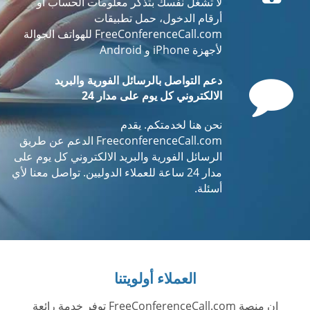
لا تشغل نفسك بتذكر معلومات الحساب أو
أرقام الدخول، حمل تطبيقات
FreeConferenceCall.com للهواتف الجوالة
لأجهزة iPhone و Android
Comment
دعم التواصل بالرسائل الفورية والبريد
الالكتروني كل يوم على مدار 24
نحن هنا لخدمتكم. يقدم
FreeconferenceCall.com الدعم عن طريق
الرسائل الفورية والبريد الالكتروني كل يوم على
مدار 24 ساعة للعملاء الدوليين. تواصل معنا لأي
أسئلة.
العملاء أولويتنا
إن منصة FreeConferenceCall.com توفر خدمة رائعة