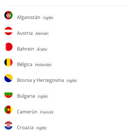
Afganistán
Afganistán
Inglés
Austria
Austria
Alemán
Bahrein
Bahrein
Árabe
Bélgica
Bélgica
Holandés
Bosnia
Bosnia y Herzegovina
Inglés
y
Herzegovina
Bulgaria
Bulgaria
Inglés
Camerún
Camerún
Francés
Croacia
Croacia
Inglés