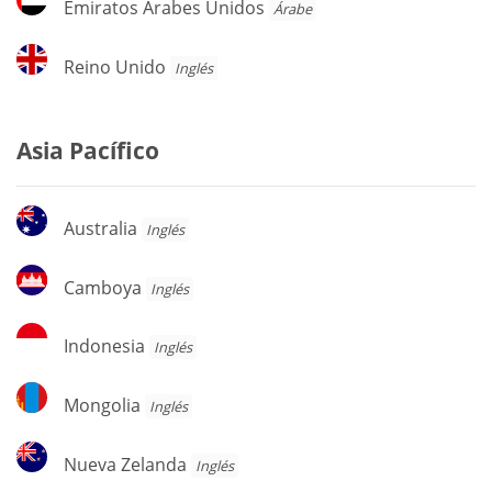
Emiratos Árabes Unidos
Árabe
Árabes
Unidos
Reino
Reino Unido
Inglés
Unido
Asia Pacífico
Australia
Australia
Inglés
Camboya
Camboya
Inglés
Indonesia
Indonesia
Inglés
Mongolia
Mongolia
Inglés
Nueva
Nueva Zelanda
Inglés
Zelanda