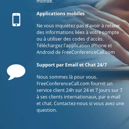
monde.
Mobile
Applications mobiles
Ne vous inquiétez pas d'avoir à retenir
des informations liées à votre compte
ou à utiliser des codes d'accès.
Téléchargez l'application iPhone et
Android de FreeConferenceCall.com
Comment
Support par Email et Chat 24/7
Nous sommes là pour vous.
FreeConferenceCall.com fournit un
service client 24h sur 24 et 7 jours sur 7
à ses clients internationaux, par e-mail
et chat. Contactez-nous si vous avez une
question.