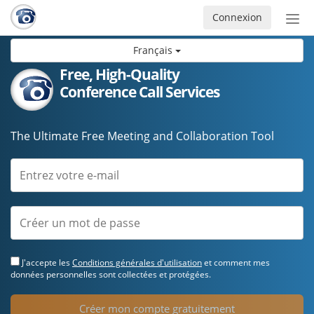
Connexion
Acti
ou
Français
désa
la
Free, High-Quality
nav
Conference Call Services
The Ultimate Free Meeting and Collaboration Tool
J'accepte les
Conditions générales d'utilisation
et comment mes
données personnelles sont collectées et protégées.
Créer mon compte gratuitement