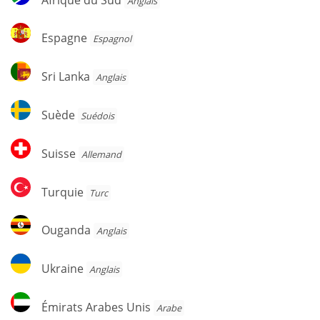
Anglais
du
Sud
Espagne
Espagne
Espagnol
Sri
Sri Lanka
Anglais
Lanka
Suède
Suède
Suédois
Suisse
Suisse
Allemand
Turquie
Turquie
Turc
Ouganda
Ouganda
Anglais
Ukraine
Ukraine
Anglais
Émirats
Émirats Arabes Unis
Arabe
Arabes