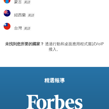
蒙古
英語
古
紐
紐西蘭
英語
西
蘭
台
台灣
英語
灣
未找到您所要的國家？
透過行動和桌面應用程式嘗試VoIP
撥入。
精選報導