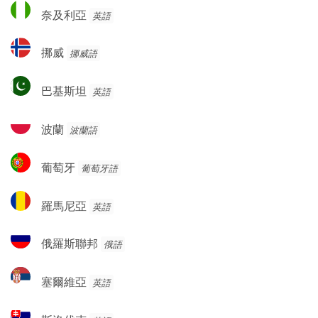
奈
奈及利亞
英語
及
利
挪
挪威
挪威語
亞
威
巴
巴基斯坦
英語
基
斯
波
波蘭
波蘭語
坦
蘭
葡
葡萄牙
葡萄牙語
萄
牙
羅
羅馬尼亞
英語
馬
尼
俄
俄羅斯聯邦
俄語
亞
羅
斯
塞
塞爾維亞
英語
聯
爾
邦
維
斯