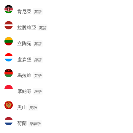
克
肯
肯尼亞
英語
斯
尼
坦
亞
拉
拉脫維亞
英語
脫
維
立
立陶宛
英語
亞
陶
宛
盧
盧森堡
德語
森
堡
馬
馬拉維
英語
拉
維
摩
摩納哥
法語
納
哥
黑
黑山
英語
山
荷
荷蘭
荷蘭語
蘭