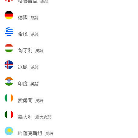
格魯吉亞
英語
魯
吉
德
德國
德語
亞
國
希
希臘
英語
臘
匈
匈牙利
英語
牙
利
冰
冰島
英語
島
印
印度
英語
度
愛
愛爾蘭
英語
爾
蘭
義
義大利
意大利語
大
利
哈
哈薩克斯坦
英語
薩