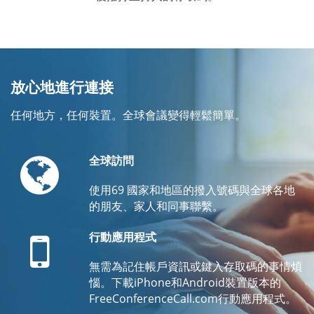
放心地進行連接
任何地方，任何裝置。全球會議變得輕鬆簡單。
Globe
全球訪問
使用69 國家和地區的撥入號碼與全球各地
的朋友、家人和同事聯繫。
Mobile
行動應用程式
無需為記住帳戶資訊或鍵入存取碼的事情煩
惱。下載iPhone和Android裝置版本的
FreeConferenceCall.com行動應用程式。