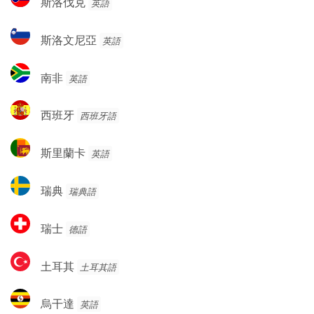
斯洛伐克
英語
亞
洛
伐
斯
斯洛文尼亞
英語
克
洛
文
南
南非
英語
尼
非
亞
西
西班牙
西班牙語
班
牙
斯
斯里蘭卡
英語
里
蘭
瑞
瑞典
瑞典語
卡
典
瑞
瑞士
德語
士
土
土耳其
土耳其語
耳
其
烏
烏干達
英語
干