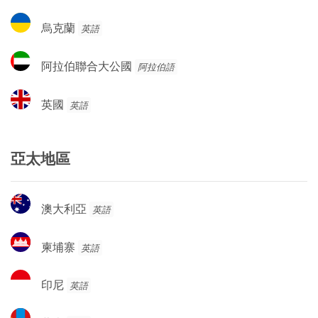
達
烏
烏克蘭
英語
克
蘭
阿
阿拉伯聯合大公國
阿拉伯語
拉
伯
英
英國
英語
聯
國
合
大
亞太地區
公
國
澳
澳大利亞
英語
大
利
柬
柬埔寨
英語
亞
埔
寨
印
印尼
英語
尼
蒙