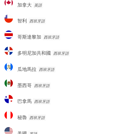
加
加拿大
英語
拿
大
智
智利
西班牙語
利
哥
哥斯達黎加
西班牙語
斯
達
多
多明尼加共和國
西班牙語
黎
明
加
尼
瓜
瓜地馬拉
西班牙語
加
地
共
馬
墨
和
墨西哥
西班牙語
拉
西
國
哥
巴
巴拿馬
西班牙語
拿
馬
秘
秘魯
西班牙語
魯
美
美國
英語