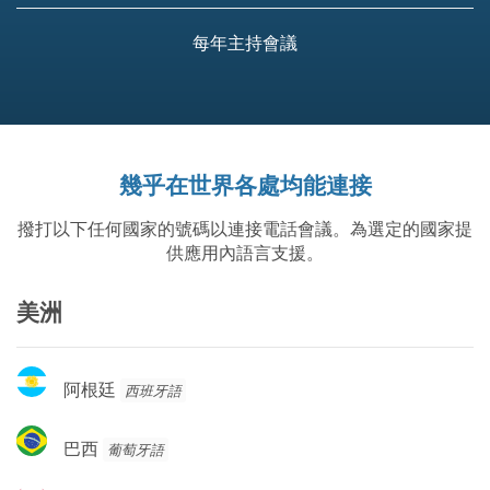
每年主持會議
幾乎在世界各處均能連接
撥打以下任何國家的號碼以連接電話會議。為選定的國家提
供應用內語言支援。
美洲
阿
阿根廷
西班牙語
根
廷
巴
巴西
葡萄牙語
西