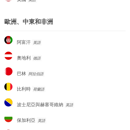
國
歐洲、中東和非洲
阿
阿富汗
英語
富
汗
奧
奧地利
德語
地
利
巴
巴林
阿拉伯語
林
比
比利時
荷蘭語
利
時
波
波士尼亞與赫塞哥維納
英語
士
尼
保
保加利亞
英語
亞
加
與