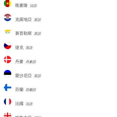
利
喀
赫
喀麥隆
法語
亞
麥
塞
隆
哥
克
克羅地亞
英語
維
羅
納
地
賽
賽普勒斯
英語
亞
普
勒
捷
捷克
英語
斯
克
丹
丹麥
丹麥語
麥
愛
愛沙尼亞
英語
沙
尼
芬
芬蘭
芬蘭語
亞
蘭
法
法國
法語
國
格