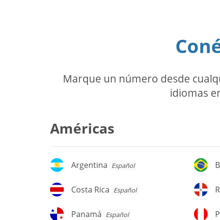
Coné
Marque un número desde cualquie
idiomas en
Américas
Argentina
Br
Argentina
B
Español
Costa
Re
Costa Rica
R
Español
Rica
D
Panamá
P
Panamá
P
Español