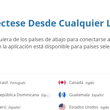
ctese Desde Cualquier 
ra de los países de abajo para conectarse a l
 la aplicación está disponible para países sel
asil
Canadá
rasil
Canadá
Portugués
Inglés
pública
Guatemala
epública Dominicana
Guatemala
Español
Español
ominicana
erú
Estados
erú
Estados Unidos
Español
Inglés