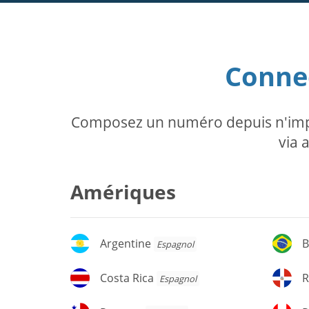
Connec
Composez un numéro depuis n'impor
via 
Amériques
Argentine
Br
Argentine
B
Espagnol
Costa
R
Costa Rica
R
Espagnol
Rica
d