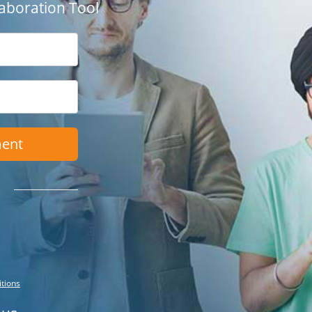
aboration Tool
ment
itions