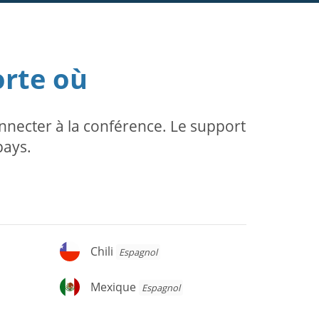
orte où
necter à la conférence. Le support
pays.
Chili
Chili
Espagnol
Mexique
Mexique
Espagnol