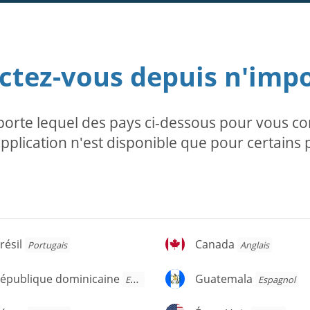
tez-vous depuis n'imp
te lequel des pays ci-dessous pour vous con
application n'est disponible que pour certains 
ésil
Canada
résil
Canada
Portugais
Anglais
épublique
Guatemala
épublique dominicaine
Guatemala
Espagnol
Espagnol
ominicaine