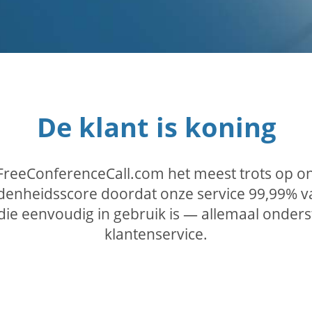
De klant is koning
 FreeConferenceCall.com het meest trots op o
denheidsscore doordat onze service 99,99% van
 die eenvoudig in gebruik is — allemaal onde
klantenservice.