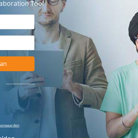
aboration Tool
Aan
oorwaarden