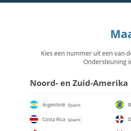
Maa
Kies een nummer uit een van d
Ondersteuning in
Noord- en Zuid-Amerika
Argentinië
Br
Argentinië
B
Spaans
Costa
D
Costa Rica
D
Spaans
Rica
Re