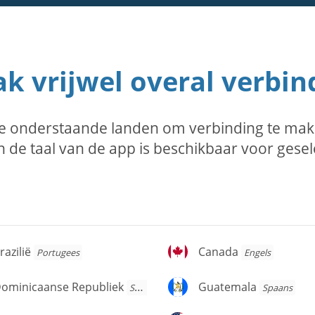
k vrijwel overal verbin
e onderstaande landen om verbinding te mak
 de taal van de app is beschikbaar voor gese
azilië
Canada
razilië
Canada
Portugees
Engels
ominicaanse
Guatemala
ominicaanse Republiek
Guatemala
Spaans
Spaans
publiek