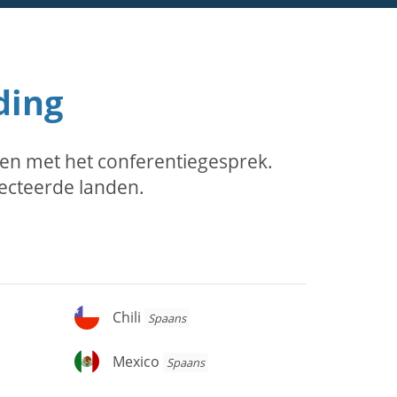
ding
en met het conferentiegesprek.
lecteerde landen.
Chili
Chili
Spaans
Mexico
Mexico
Spaans