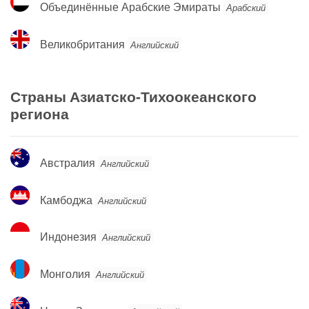
Объединённые Арабские Эмираты
Арабский
Арабские
Эмираты
Великобритания
Великобритания
Английский
Страны Азиатско-Тихоокеанского
региона
Австралия
Австралия
Английский
Камбоджа
Камбоджа
Английский
Индонезия
Индонезия
Английский
Монголия
Монголия
Английский
Новая