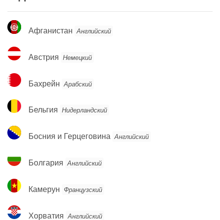
Афганистан
Афганистан
Английский
Австрия
Австрия
Немецкий
Бахрейн
Бахрейн
Арабский
Бельгия
Бельгия
Нидерландский
Босния
Босния и Герцеговина
Английский
и
Герцеговина
Болгария
Болгария
Английский
Камерун
Камерун
Французский
Хорватия
Хорватия
Английский