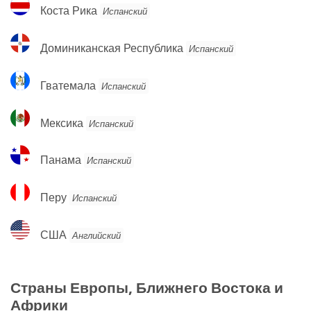
Коста
Коста Рика
Испанский
Рика
Доминиканская
Доминиканская Республика
Испанский
Республика
Гватемала
Гватемала
Испанский
Мексика
Мексика
Испанский
Панама
Панама
Испанский
Перу
Перу
Испанский
США
США
Английский
Страны Европы, Ближнего Востока и
Африки