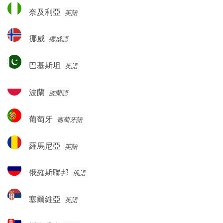
奈
奈及利亞
英語
及
利
挪
挪威
挪威語
亞
威
巴
巴基斯坦
英語
基
斯
波
波蘭
波蘭語
坦
蘭
葡
葡萄牙
葡萄牙語
萄
牙
羅
羅馬尼亞
英語
馬
尼
俄
俄羅斯聯邦
俄語
亞
羅
斯
塞
塞爾維亞
英語
聯
爾
邦
維
斯