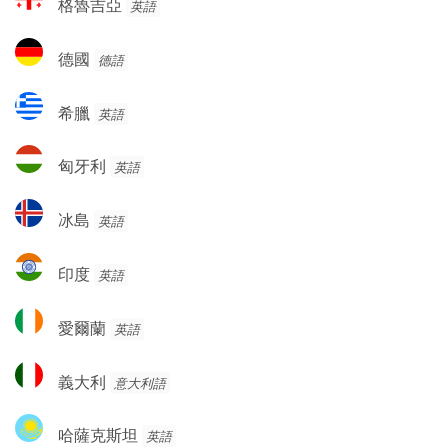
格魯吉亞
英語
魯
吉
德
德國
德語
亞
國
希
希臘
英語
臘
匈
匈牙利
英語
牙
利
冰
冰島
英語
島
印
印度
英語
度
愛
愛爾蘭
英語
爾
蘭
義
義大利
意大利語
大
利
哈
哈薩克斯坦
英語
薩