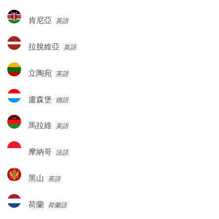
克
肯
肯尼亞
英語
斯
尼
坦
亞
拉
拉脫維亞
英語
脫
維
立
立陶宛
英語
亞
陶
宛
盧
盧森堡
德語
森
堡
馬
馬拉維
英語
拉
維
摩
摩納哥
法語
納
哥
黑
黑山
英語
山
荷
荷蘭
荷蘭語
蘭