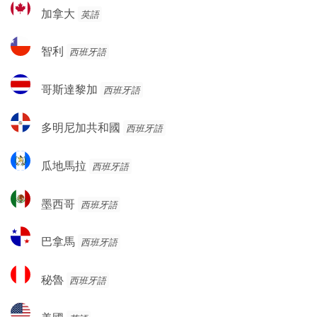
加
加拿大
英語
拿
大
智
智利
西班牙語
利
哥
哥斯達黎加
西班牙語
斯
達
多
多明尼加共和國
西班牙語
黎
明
加
尼
瓜
瓜地馬拉
西班牙語
加
地
共
馬
墨
和
墨西哥
西班牙語
拉
西
國
哥
巴
巴拿馬
西班牙語
拿
馬
秘
秘魯
西班牙語
魯
美