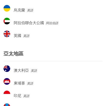
干
達
烏
烏克蘭
英語
克
蘭
阿
阿拉伯聯合大公國
阿拉伯語
拉
伯
英
英國
英語
聯
國
合
大
亞太地區
公
國
澳
澳大利亞
英語
大
利
柬
柬埔寨
英語
亞
埔
寨
印
印尼
英語
尼
蒙