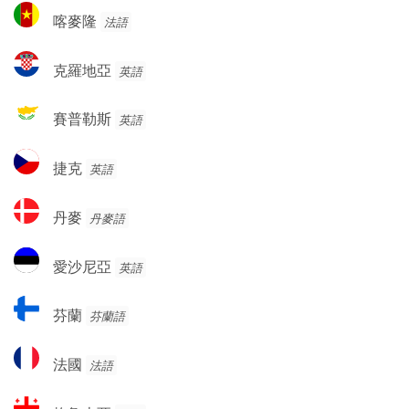
利
喀
赫
喀麥隆
法語
亞
麥
塞
隆
哥
克
克羅地亞
英語
維
羅
納
地
賽
賽普勒斯
英語
亞
普
勒
捷
捷克
英語
斯
克
丹
丹麥
丹麥語
麥
愛
愛沙尼亞
英語
沙
尼
芬
芬蘭
芬蘭語
亞
蘭
法
法國
法語
國
格