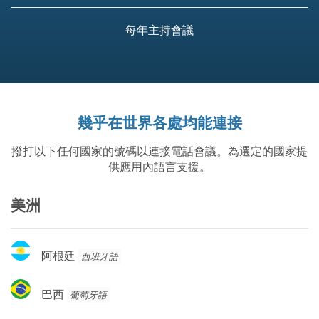
每年主持會議
幾乎在世界各處均能連接
撥打以下任何國家的號碼以連接電話會議。為選定的國家提
供應用內語言支援。
美洲
阿
阿根廷
西班牙語
根
廷
巴
巴西
葡萄牙語
西