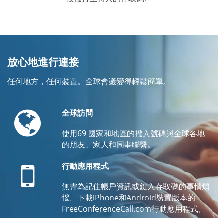
放心地進行連接
任何地方，任何裝置。全球會議變得輕鬆簡單。
Globe
全球訪問
使用69 國家和地區的撥入號碼與全球各地
的朋友、家人和同事聯繫。
Mobile
行動應用程式
無需為記住帳戶資訊或鍵入存取碼的事情煩
惱。下載iPhone和Android裝置版本的
FreeConferenceCall.com行動應用程式。