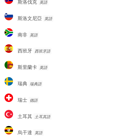
斯洛伐克
英語
亞
洛
伐
斯
斯洛文尼亞
英語
克
洛
文
南
南非
英語
尼
非
亞
西
西班牙
西班牙語
班
牙
斯
斯里蘭卡
英語
里
蘭
瑞
瑞典
瑞典語
卡
典
瑞
瑞士
德語
士
土
土耳其
土耳其語
耳
其
烏
烏干達
英語