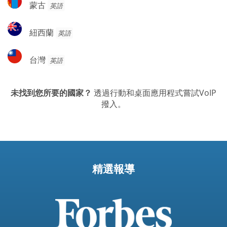
蒙古
英語
古
紐
紐西蘭
英語
西
蘭
台
台灣
英語
灣
未找到您所要的國家？
透過行動和桌面應用程式嘗試VoIP
撥入。
精選報導