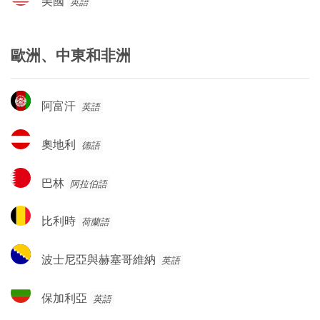
美國
英語
國
歐洲、中東和非洲
阿
阿富汗
英語
富
汗
奧
奧地利
德語
地
利
巴
巴林
阿拉伯語
林
比
比利時
荷蘭語
利
時
波
波士尼亞與赫塞哥維納
英語
士
尼
保
保加利亞
英語
亞
加
與