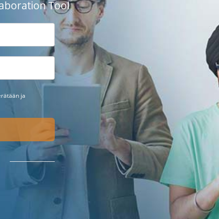
aboration Tool
erätään ja