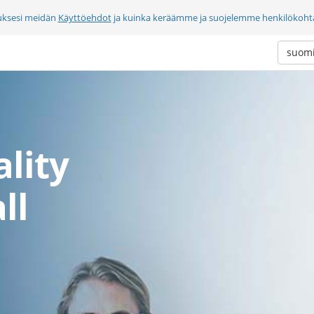
uksesi meidän
Käyttöehdot
ja kuinka keräämme ja suojelemme henkilökohtai
suom
lity
ll