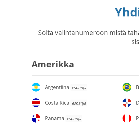
Yhdi
Soita valintanumeroon mistä tah
si
Amerikka
Argentiina
Br
Argentiina
B
espanja
Costa
D
Costa Rica
espanja
Rica
Ta
Panama
P
Panama
P
espanja