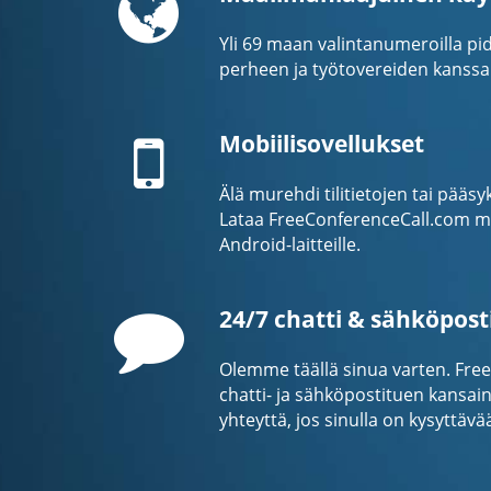
Yli 69 maan valintanumeroilla pid
perheen ja työtovereiden kanssa
Mobile
Mobiilisovellukset
Älä murehdi tilitietojen tai pää
Lataa FreeConferenceCall.com mob
Android-laitteille.
Comment
24/7 chatti & sähköpost
Olemme täällä sinua varten. Fre
chatti- ja sähköpostituen kansainv
yhteyttä, jos sinulla on kysyttävä