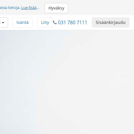
sia tietoja.
Lue lisää
...
Hyväksy
031 780 7111
i
Isäntä
Liity
Sisäänkirjaudu