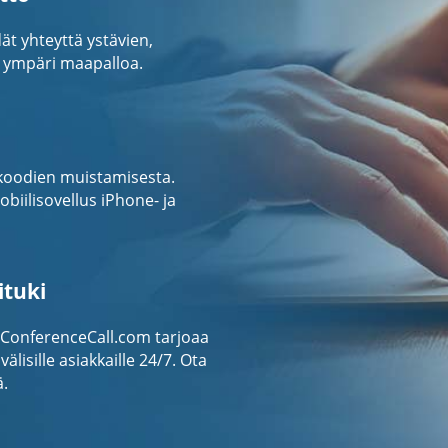
ät yhteyttä ystävien,
 ympäri maapalloa.
sykoodien muistamisesta.
iilisovellus iPhone- ja
ituki
eConferenceCall.com tarjoaa
älisille asiakkaille 24/7. Ota
ä.