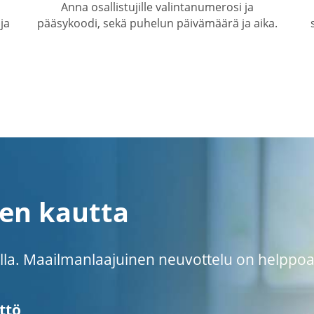
Anna osallistujille valintanumerosi ja
ja
pääsykoodi, sekä puhelun päivämäärä ja aika.
cen kautta
eella. Maailmanlaajuinen neuvottelu on helppoa
ttö