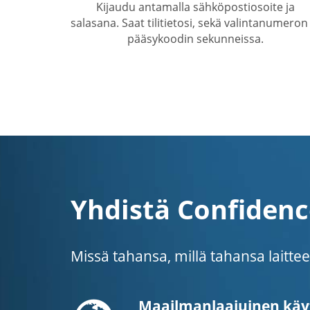
Kijaudu antamalla sähköpostiosoite ja
salasana. Saat tilitietosi, sekä valintanumeron 
pääsykoodin sekunneissa.
Yhdistä Confiden
Missä tahansa, millä tahansa laitt
Globe
Maailmanlaajuinen käy