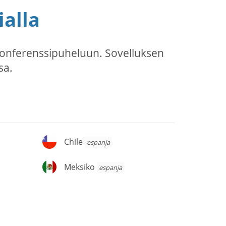
ialla
konferenssipuheluun. Sovelluksen
sa.
Chile
Chile
espanja
Meksiko
Meksiko
espanja