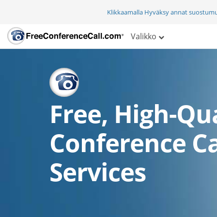
Klikkaamalla Hyväksy annat suostum
Valikko
Free, High-Qua
Conference Ca
Services