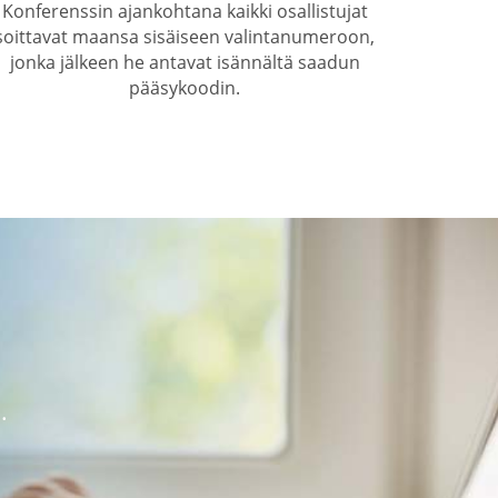
Konferenssin ajankohtana kaikki osallistujat
soittavat maansa sisäiseen valintanumeroon,
jonka jälkeen he antavat isännältä saadun
pääsykoodin.
.