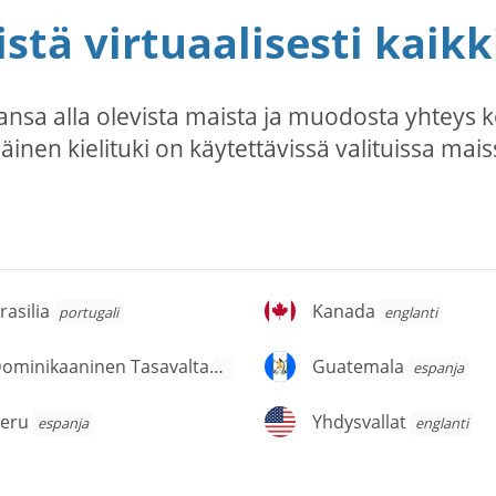
stä virtuaalisesti kaikk
ansa alla olevista maista ja muodosta yhteys 
säinen kielituki on käytettävissä valituissa mais
asilia
Kanada
rasilia
Kanada
portugali
englanti
ominikaaninen
Guatemala
Dominikaaninen Tasavalta
Guatemala
espanja
espanja
savalta
eru
Yhdysvallat
eru
Yhdysvallat
espanja
englanti