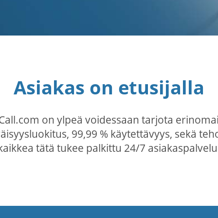
Asiakas on etusijalla
ceCall.com on ylpeä voidessaan tarjota erinoma
isyysluokitus, 99,99 % käytettävyys, sekä teh
kaikkea tätä tukee palkittu 24/7 asiakaspalvelu