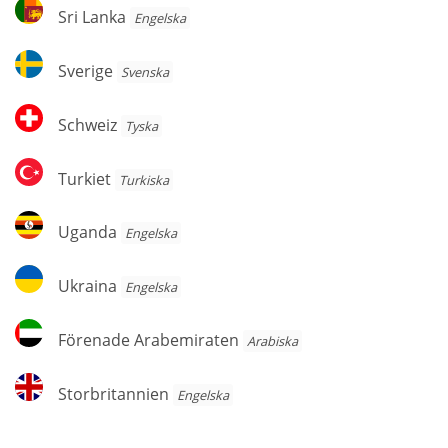
Sri
Sri Lanka
Engelska
Lanka
Sverige
Sverige
Svenska
Schweiz
Schweiz
Tyska
Turkiet
Turkiet
Turkiska
Uganda
Uganda
Engelska
Ukraina
Ukraina
Engelska
Förenade
Förenade Arabemiraten
Arabiska
Arabemiraten
Storbritannien
Storbritannien
Engelska