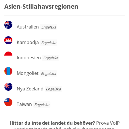
Asien-Stillahavsregionen
Australien
Australien
Engelska
Kambodja
Kambodja
Engelska
Indonesien
Indonesien
Engelska
Mongoliet
Mongoliet
Engelska
Nya
Nya Zeeland
Engelska
Zeeland
Taiwan
Taiwan
Engelska
Hittar du inte det landet du behöver?
Prova VoIP