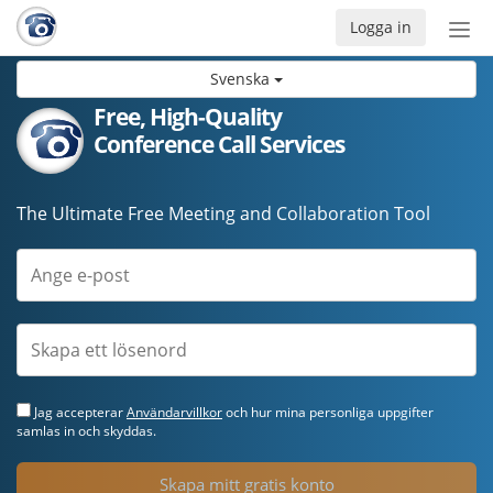
Logga in
Öpp
men
Svenska
Free, High-Quality
Conference Call Services
The Ultimate Free Meeting and Collaboration Tool
Jag accepterar
Användarvillkor
och hur mina personliga uppgifter
samlas in och skyddas.
Skapa mitt gratis konto