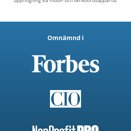
uppringning via mobil- och skrivbordsapparna.
Omnämnd i