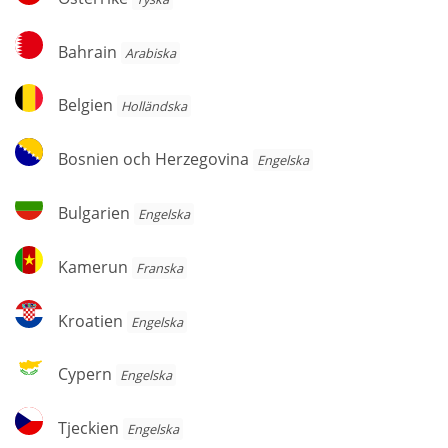
Bahrain
Bahrain
Arabiska
Belgien
Belgien
Holländska
Bosnien
Bosnien och Herzegovina
Engelska
och
Herzegovina
Bulgarien
Bulgarien
Engelska
Kamerun
Kamerun
Franska
Kroatien
Kroatien
Engelska
Cypern
Cypern
Engelska
Tjeckien
Tjeckien
Engelska