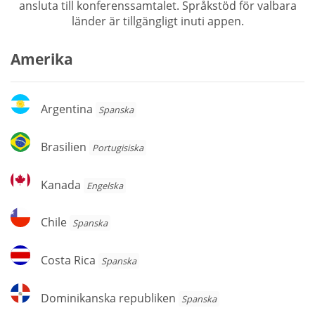
ansluta till konferenssamtalet. Språkstöd för valbara
länder är tillgängligt inuti appen.
Amerika
Argentina
Argentina
Spanska
Brasilien
Brasilien
Portugisiska
Kanada
Kanada
Engelska
Chile
Chile
Spanska
Costa
Costa Rica
Spanska
Rica
Dominikanska
Dominikanska republiken
Spanska
republiken