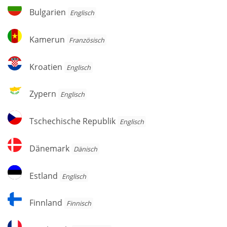
Herzegowina
Bulgarien
Bulgarien
Englisch
Kamerun
Kamerun
Französisch
Kroatien
Kroatien
Englisch
Zypern
Zypern
Englisch
Tschechische
Tschechische Republik
Englisch
Republik
Dänemark
Dänemark
Dänisch
Estland
Estland
Englisch
Finnland
Finnland
Finnisch
Frankreich