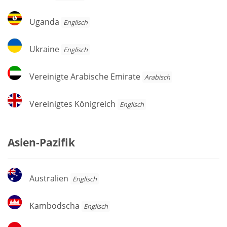
Uganda
Uganda
Englisch
Ukraine
Ukraine
Englisch
Vereinigte
Vereinigte Arabische Emirate
Arabisch
Arabische
Emirate
Vereinigtes
Vereinigtes Königreich
Englisch
Königreich
Asien-Pazifik
Australien
Australien
Englisch
Kambodscha
Kambodscha
Englisch