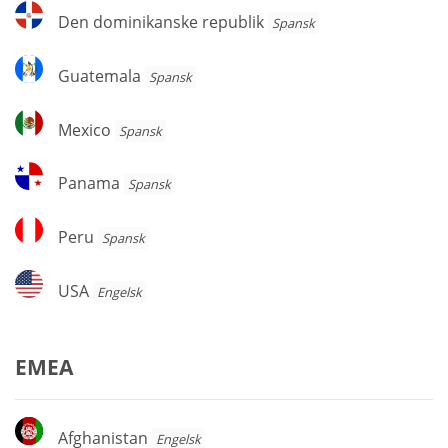
Den
Den dominikanske republik
Spansk
dominikanske
republik
Guatemala
Guatemala
Spansk
Mexico
Mexico
Spansk
Panama
Panama
Spansk
Peru
Peru
Spansk
USA
USA
Engelsk
EMEA
Afghanistan
Afghanistan
Engelsk