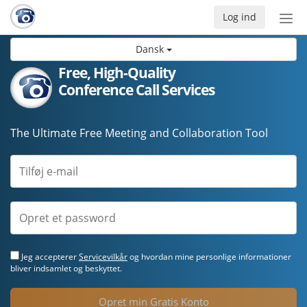
Log ind
Slå
nav
Dansk
til/f
Free, High-Quality
Conference Call Services
The Ultimate Free Meeting and Collaboration Tool
Jeg accepterer
Servicevilkår
og hvordan mine personlige informationer
bliver indsamlet og beskyttet.
Opret min Gratis Konto