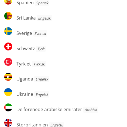
Spanien
Spansk
Sri
Sri Lanka
Engelsk
Lanka
Sverige
Sverige
Svensk
Schweitz
Schweitz
Tysk
Tyrkiet
Tyrkiet
Tyrkisk
Uganda
Uganda
Engelsk
Ukraine
Ukraine
Engelsk
De
De forenede arabiske emirater
Arabisk
forenede
arabiske
Storbritannien
Storbritannien
Engelsk
emirater