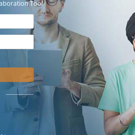
aboration Tool
る