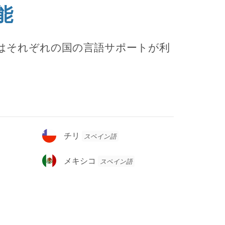
能
はそれぞれの国の言語サポートが利
チ
チリ
スペイン語
リ
メ
メキシコ
スペイン語
キ
シ
コ