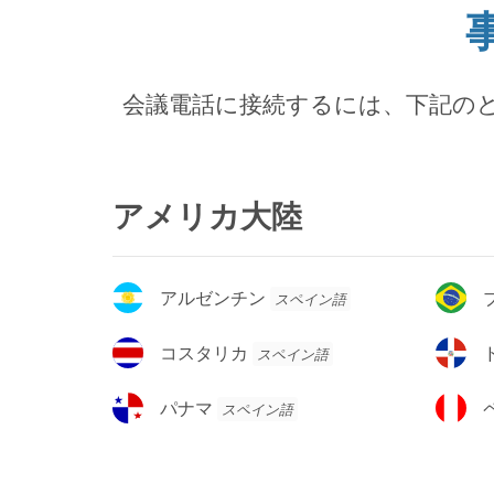
会議電話に接続するには、下記の
アメリカ大陸
ア
ブ
アルゼンチン
スペイン語
ル
ラ
ゼ
ジ
コ
ド
コスタリカ
スペイン語
ン
ル
ス
ミ
チ
タ
ニ
パ
ペ
パナマ
スペイン語
ン
リ
カ
ナ
ル
カ
共
マ
ー
和