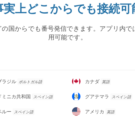
事実上どこからでも接続可
どの国からでも番号発信できます。アプリ内で
用可能です。
カ
ブラジル
カナダ
ポルトガル語
英語
ナ
ダ
グ
ドミニカ共和国
グアテマラ
スペイン語
スペイン語
ア
テ
ア
ペルー
アメリカ
スペイン語
英語
マ
メ
ラ
リ
カ