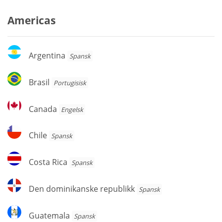
Americas
Argentina
Argentina
Spansk
Brasil
Brasil
Portugisisk
Canada
Canada
Engelsk
Chile
Chile
Spansk
Costa
Costa Rica
Spansk
Rica
Den
Den dominikanske republikk
Spansk
dominikanske
republikk
Guatemala
Guatemala
Spansk