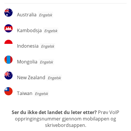
Australia
Australia
Engelsk
Kambodsja
Kambodsja
Engelsk
Indonesia
Indonesia
Engelsk
Mongolia
Mongolia
Engelsk
New
New Zealand
Engelsk
Zealand
Taiwan
Taiwan
Engelsk
Ser du ikke det landet du leter etter?
Prøv VoIP
oppringingsnummer gjennom mobilappen og
skrivebordsappen.