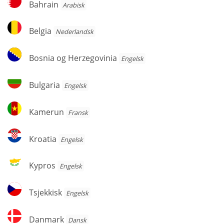
Bahrain
Arabisk
Belgia
Belgia
Nederlandsk
Bosnia
Bosnia og Herzegovinia
Engelsk
og
Herzegovinia
Bulgaria
Bulgaria
Engelsk
Kamerun
Kamerun
Fransk
Kroatia
Kroatia
Engelsk
Kypros
Kypros
Engelsk
Tsjekkisk
Tsjekkisk
Engelsk
Danmark
Danmark
Dansk