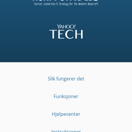
Slik fungerer det
Funksjoner
Hjelpesenter
Instruksjoner