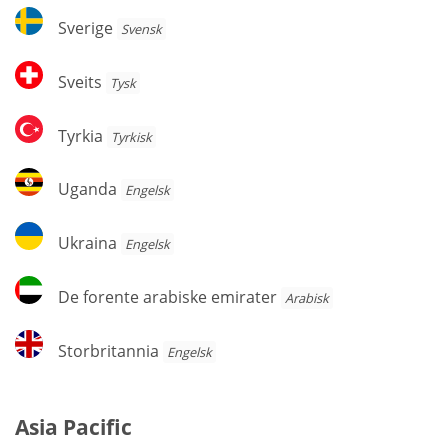
Sverige
Sverige
Svensk
Sveits
Sveits
Tysk
Tyrkia
Tyrkia
Tyrkisk
Uganda
Uganda
Engelsk
Ukraina
Ukraina
Engelsk
De
De forente arabiske emirater
Arabisk
forente
arabiske
Storbritannia
Storbritannia
Engelsk
emirater
Asia Pacific