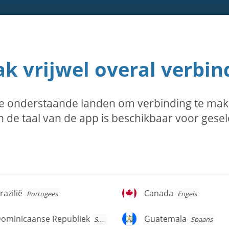
k vrijwel overal verbin
e onderstaande landen om verbinding te mak
 de taal van de app is beschikbaar voor gese
azilië
Canada
razilië
Canada
Portugees
Engels
ominicaanse
Guatemala
ominicaanse Republiek
Guatemala
Spaans
Spaans
publiek