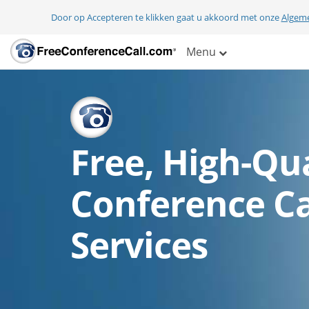
Door op Accepteren te klikken gaat u akkoord met onze
Algem
Menu
Free, High-Qua
Conference Ca
Services