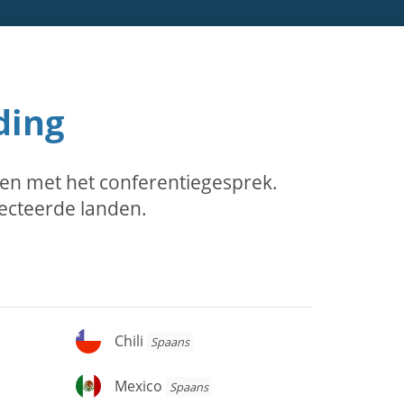
ding
en met het conferentiegesprek.
lecteerde landen.
Chili
Chili
Spaans
Mexico
Mexico
Spaans