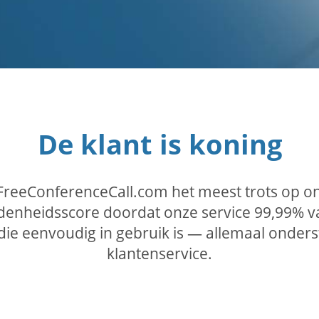
De klant is koning
 FreeConferenceCall.com het meest trots op o
denheidsscore doordat onze service 99,99% van
 die eenvoudig in gebruik is — allemaal onde
klantenservice.