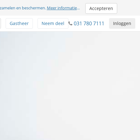
erzamelen en beschermen.
Meer informatie
...
Accepteren
031 780 7111
Gastheer
Neem deel
Inloggen