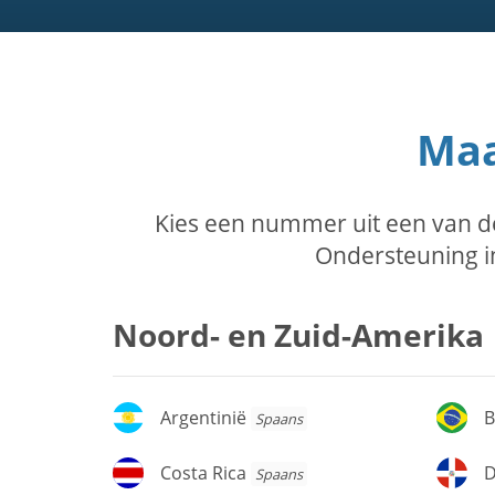
Maa
Kies een nummer uit een van d
Ondersteuning in
Noord- en Zuid-Amerika
Argentinië
Br
Argentinië
B
Spaans
Costa
D
Costa Rica
D
Spaans
Rica
Re