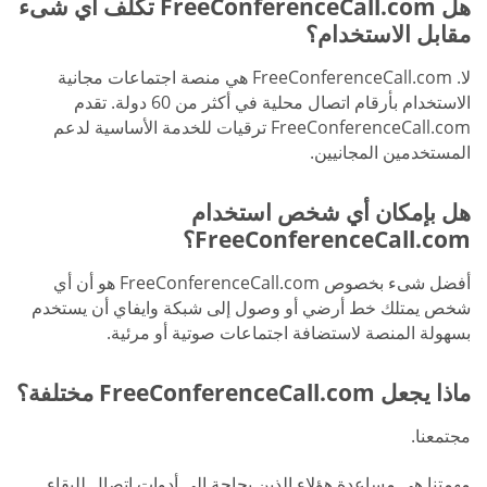
هل FreeConferenceCall.com تكلف أي شىء
مقابل الاستخدام؟
لا. FreeConferenceCall.com هي منصة اجتماعات مجانية
الاستخدام بأرقام اتصال محلية في أكثر من 60 دولة. تقدم
FreeConferenceCall.com ترقيات للخدمة الأساسية لدعم
المستخدمين المجانيين.
هل بإمكان أي شخص استخدام
FreeConferenceCall.com؟
أفضل شىء بخصوص FreeConferenceCall.com هو أن أي
شخص يمتلك خط أرضي أو وصول إلى شبكة وايفاي أن يستخدم
بسهولة المنصة لاستضافة اجتماعات صوتية أو مرئية.
ماذا يجعل FreeConferenceCall.com مختلفة؟
مجتمعنا.
مهمتنا هي مساعدة هؤلاء الذين بحاجة إلى أدوات اتصال للبقاء