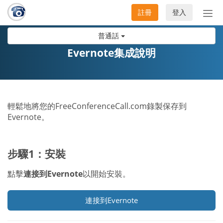
註冊
登入
切
換
普通話
導
航
Evernote集成說明
輕鬆地將您的FreeConferenceCall.com錄製保存到
Evernote。
步驟1：安裝
點擊
連接到Evernote
以開始安裝。
連接到Evernote