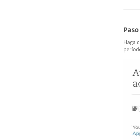
Paso 
Haga c
períod