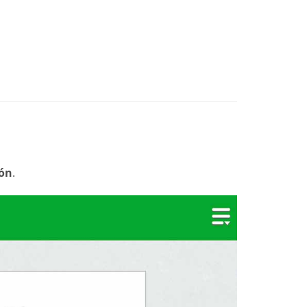
ión
.