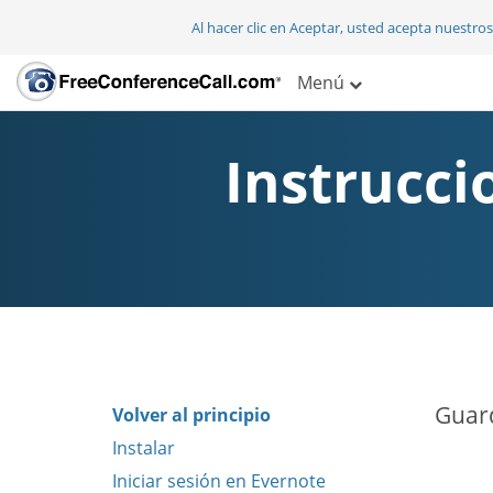
Al hacer clic en Aceptar, usted acepta nuestro
Menú
Instrucci
Guard
Volver al principio
Instalar
Iniciar sesión en Evernote